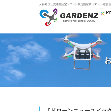
大阪発 国土交通省認定
ドローン検定指定校 ドローン教習所G
お
『ドローンニュースピックア