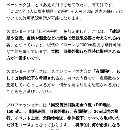
ベーシックは「とりあえず飛行させてみたい」方向けです。
「DID地区（人口集中地区）の飛行＋人モノ30m以内の飛行」に
ついての許可承認申請が可能になります。
スタンダードは「目視外飛行」を加えました。これは、
「建設
業や空撮、点検や測量などの業務で最低限必要と考えられる内
容」
となっています。現代のドローンは2000m程度は飛行可能
な性能を備えています。
実際、目視外飛行を同時に取得される
方が一番多いです。
スタンダードプラスは、スタンダードの内容に
「夜間飛行、も
しくは物件投下を希望される方」
向けの内容です。農薬散布を
想定していらっしゃる方や、何かを運ぶ利用を想定される方は
こちらをお選びください。
プロフェッショナルは
「国交省技能認定全９種（DID地区、
150m以上、制限表面、目視外飛行、夜間飛行、30m以内の飛
行、イベント上空、危険物輸送、物件投下）すべてを取得いた
だけるコース」
となっております。
「将来的に何が必要になる