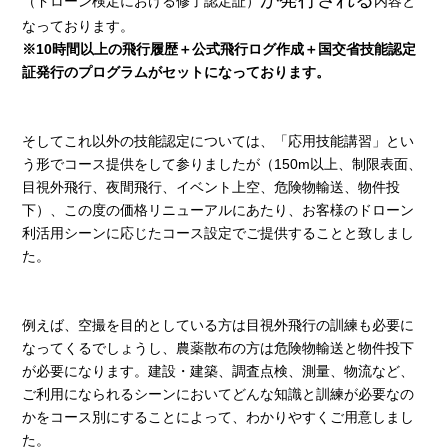
（ドローン検定における修了認定証）
内容と
なっております。
※10時間以上の飛行履歴＋公式飛行ログ作成＋国交省技能認定
証発行のプログラムがセットになっております。
そしてこれ以外の技能認定については、「応用技能講習」とい
う形でコース提供をして参りましたが（150m以上、制限表面、
目視外飛行、夜間飛行、イベント上空、危険物輸送、物件投
下）、この度の価格リニューアルにあたり、お客様のドローン
利活用シーンに応じたコース設定でご提供することと致しまし
た。
例えば、空撮を目的としている方は目視外飛行の訓練も必要に
なってくるでしょうし、農薬散布の方は危険物輸送と物件投下
が必要になります。建設・建築、調査点検、測量、物流など、
ご利用になられるシーンにおいてどんな知識と訓練が必要なの
かをコース別にすることによって、わかりやすくご用意しまし
た。